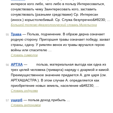
интересе кого либо, чего либо в пользу Интересоваться,
сочувствовать чему Заинтересовать кого, заставить
сочувствовать (разными средствами) Ср. Интересан
(иноск.) корыстолюбивый. Ср. Служа безупречно&#8230; …
Большой толково-фразеологический словарь Михельсона
Трава
— Польза, подчинение. В образе дерна означает
55
родную сторону. Пригоршня травы означает победу, захват
страны, сдачу. У римлян венок из травы вручался герою
войны или спасителю …
Словарь символов
АРТХА
— польза, материальная выгода как одна из
56
трех целей человека (триварга) наряду с дхармой и камой.
Преимущественное значение придается А. для царя (см.
АРТХАШАСТРА ). В этом случае А. определяется как
приобретение новых земель, население к&#8230; …
Словарь индуизма
ущерб
— польза доход прибыль …
57
Словарь антонимов