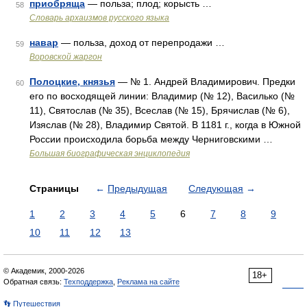
приобряща
— польза; плод; корысть …
58
Cловарь архаизмов русского языка
навар
— польза, доход от перепродажи …
59
Воровской жаргон
Полоцкие, князья
— № 1. Андрей Владимирович. Предки
60
его по восходящей линии: Владимир (№ 12), Василько (№
11), Святослав (№ 35), Всеслав (№ 15), Брячислав (№ 6),
Изяслав (№ 28), Владимир Святой. В 1181 г., когда в Южной
России происходила борьба между Черниговскими …
Большая биографическая энциклопедия
Страницы
←
Предыдущая
Следующая
→
1
2
3
4
5
6
7
8
9
10
11
12
13
© Академик, 2000-2026
18+
Обратная связь:
Техподдержка
,
Реклама на сайте
👣 Путешествия